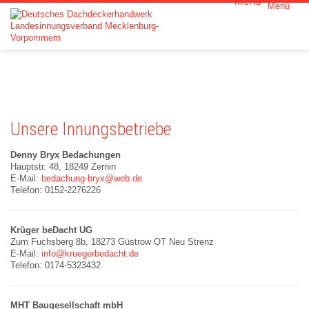
Menü
Home
Der LIV
Innungen
Unsere Innungsbetriebe
Leistunge
Denny Bryx Bedachungen
Hauptstr. 48, 18249 Zernin
E-Mail:
bedachung-bryx@web.de
Partner
Telefon: 0152-2276226
Aktuelles
Krüger beDacht UG
Zum Fuchsberg 8b, 18273 Güstrow OT Neu Strenz
E-Mail:
info@kruegerbedacht.de
Kontakt
Telefon: 0174-5323432
MHT Baugesellschaft mbH