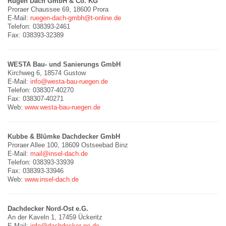
Rügen Dach GmbH & Co. KG
Proraer Chaussee 69, 18600 Prora
E-Mail:
ruegen-dach-gmbh@t-online.de
Telefon: 038393-2461
Fax: 038393-32389
WESTA Bau- und Sanierungs GmbH
Kirchweg 6, 18574 Gustow
E-Mail:
info@westa-bau-ruegen.de
Telefon: 038307-40270
Fax: 038307-40271
Web:
www.westa-bau-ruegen.de
Kubbe & Blümke Dachdecker GmbH
Proraer Allee 100, 18609 Ostseebad Binz
E-Mail:
mail@insel-dach.de
Telefon: 038393-33939
Fax: 038393-33946
Web:
www.insel-dach.de
Dachdecker Nord-Ost e.G.
An der Kaveln 1, 17459 Ückeritz
E-Mail:
info@dachdecker-no.de