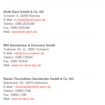
Kluth Dach GmbH & Co. KG
Schulstr. 4, 19209 Renzow
E-Mail:
m.kluth@kluth-dach.de
Telefon: 0385-2025349
Fax: 0385-2025348
Web:
www.kluth-dach.de
MIX Dachdecker & Zimmerer GmbH
Trebower Str. 11, 19057 Schwerin
E-Mail:
info@mix-schwerin.de
Telefon: 0385-719344
Fax: 0385-797632
Web:
www.mix-dach-bau.de
Rainer Thormählen Dachdecker GmbH & Co. KG
Bahnhofstr. 50, 19075 Holthusen
E-Mail:
r.thormaehlen@rth-dach.de
Telefon: 03865-7196
Fax: 03865-7188
Web:
www.rth-dach.de