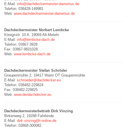
E-Mail:
info@dachdeckermeister-damerius.de
Telefon: 038428-149981
Web:
www.dachdeckermeister-damerius.de
Dachdeckermeister Norbert Lembcke
Königsstr. 10 A, 19069 Alt-Meteln
E-Mail:
info@lembcke-dach.de
Telefon: 03867-3928
Fax: 03867-9601028
Web:
www.lembcke-dach.de
Dachdeckermeister Stefan Schröder
Graupenmühle 2, 19417 Warin OT Graupenmühle
E-Mail:
schroeder@dachdecker.eu
Telefon: 038482-229824
Fax: 038482-229825
Web:
www.derdachdecker.eu
Dachdeckermeisterbetrieb Dirk Vinzing
Birkenweg 2, 19288 Fahrbinde
E-Mail:
dirk.vinzing@t-online.de
Telefon: 03868-300082