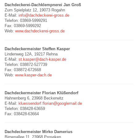
Dachdeckerei-Dachklempnerei Jan Groß
Zum Spielplatz 12, 19073 Rogahn
E-Mail:
info@dachdeckerei-gross.de
Telefon: 03869-5999291
Fax: 03869-5999292
Web:
www.dachdeckerei-gross.de
Dachdeckermeister Steffen Kasper
Lindenweg 12A, 19217 Rehna
E-Mail:
st.kasper@dach-kasper.de
Telefon: 038872-527739
Fax: 038872-672668
Web:
www.kasper-dach.de
Dachdeckermeister Florian Klüßendorf
Hahnenberg 6, 23968 Beckerwitz
E-Mail:
kluessendorf.florian@googlemail.de
Telefon: 038428-63659
Fax: 038428-63664
Dachdeckermeister Mirko Damerius
Birnenallee 11, 23968 Proseken