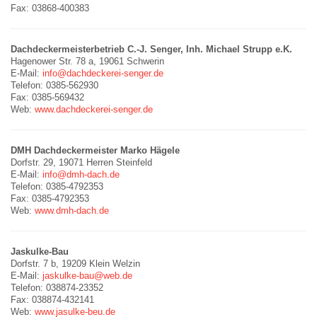
Fax: 03868-400383
Dachdeckermeisterbetrieb C.-J. Senger, Inh. Michael Strupp e.K.
Hagenower Str. 78 a, 19061 Schwerin
E-Mail:
info@dachdeckerei-senger.de
Telefon: 0385-562930
Fax: 0385-569432
Web:
www.dachdeckerei-senger.de
DMH Dachdeckermeister Marko Hägele
Dorfstr. 29, 19071 Herren Steinfeld
E-Mail:
info@dmh-dach.de
Telefon: 0385-4792353
Fax: 0385-4792353
Web:
www.dmh-dach.de
Jaskulke-Bau
Dorfstr. 7 b, 19209 Klein Welzin
E-Mail:
jaskulke-bau@web.de
Telefon: 038874-23352
Fax: 038874-432141
Web:
www.jasulke-beu.de