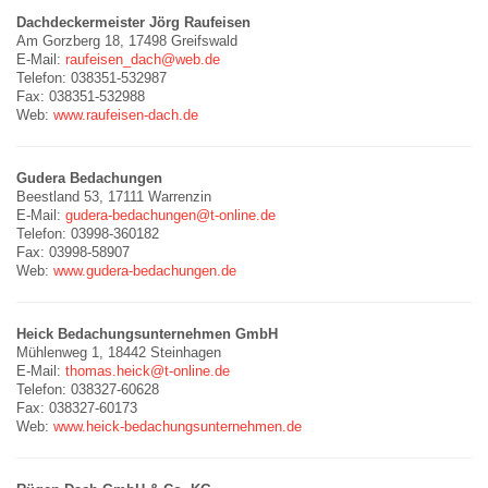
Dachdeckermeister Jörg Raufeisen
Am Gorzberg 18, 17498 Greifswald
E-Mail:
raufeisen_dach@web.de
Telefon: 038351-532987
Fax: 038351-532988
Web:
www.raufeisen-dach.de
Gudera Bedachungen
Beestland 53, 17111 Warrenzin
E-Mail:
gudera-bedachungen@t-online.de
Telefon: 03998-360182
Fax: 03998-58907
Web:
www.gudera-bedachungen.de
Heick Bedachungsunternehmen GmbH
Mühlenweg 1, 18442 Steinhagen
E-Mail:
thomas.heick@t-online.de
Telefon: 038327-60628
Fax: 038327-60173
Web:
www.heick-bedachungsunternehmen.de