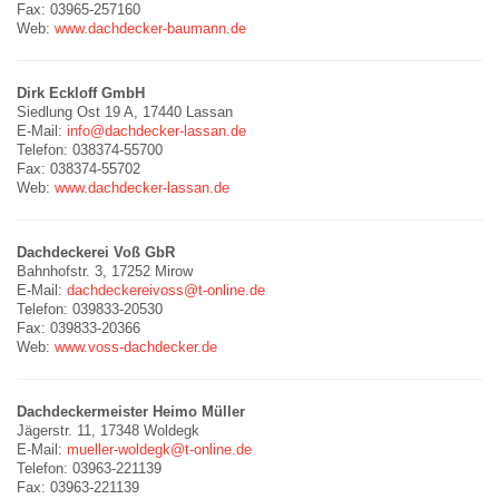
Fax: 03965-257160
Web:
www.dachdecker-baumann.de
Dirk Eckloff GmbH
Siedlung Ost 19 A, 17440 Lassan
E-Mail:
info@dachdecker-lassan.de
Telefon: 038374-55700
Fax: 038374-55702
Web:
www.dachdecker-lassan.de
Dachdeckerei Voß GbR
Bahnhofstr. 3, 17252 Mirow
E-Mail:
dachdeckereivoss@t-online.de
Telefon: 039833-20530
Fax: 039833-20366
Web:
www.voss-dachdecker.de
Dachdeckermeister Heimo Müller
Jägerstr. 11, 17348 Woldegk
E-Mail:
mueller-woldegk@t-online.de
Telefon: 03963-221139
Fax: 03963-221139