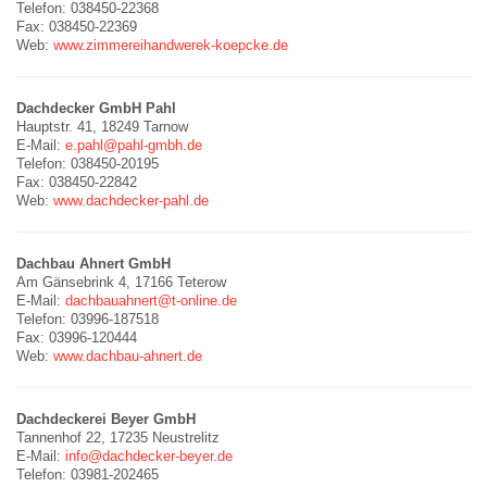
Telefon: 038450-22368
Fax: 038450-22369
Web:
www.zimmereihandwerek-koepcke.de
Dachdecker GmbH Pahl
Hauptstr. 41, 18249 Tarnow
E-Mail:
e.pahl@pahl-gmbh.de
Telefon: 038450-20195
Fax: 038450-22842
Web:
www.dachdecker-pahl.de
Dachbau Ahnert GmbH
Am Gänsebrink 4, 17166 Teterow
E-Mail:
dachbauahnert@t-online.de
Telefon: 03996-187518
Fax: 03996-120444
Web:
www.dachbau-ahnert.de
Dachdeckerei Beyer GmbH
Tannenhof 22, 17235 Neustrelitz
E-Mail:
info@dachdecker-beyer.de
Telefon: 03981-202465