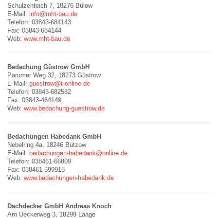
Schulzenteich 7, 18276 Bülow
E-Mail:
info@mht-bau.de
Telefon: 03843-684143
Fax: 03843-684144
Web:
www.mht-bau.de
Bedachung Güstrow GmbH
Parumer Weg 32, 18273 Güstrow
E-Mail:
guestrow@t-online.de
Telefon: 03843-682582
Fax: 03843-464149
Web:
www.bedachung-guestrow.de
Bedachungen Habedank GmbH
Nebelring 4a, 18246 Bützow
E-Mail:
bedachungen-habedank@online.de
Telefon: 038461-66809
Fax: 038461-599915
Web:
www.bedachungen-habedank.de
Dachdecker GmbH Andreas Knoch
Am Ueckerweg 3, 18299 Laage