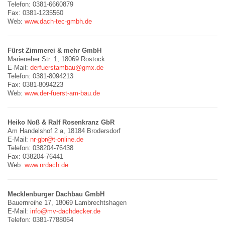
Telefon: 0381-6660879
Fax: 0381-1235560
Web:
www.dach-tec-gmbh.de
Fürst Zimmerei & mehr GmbH
Marieneher Str. 1, 18069 Rostock
E-Mail:
derfuerstambau@gmx.de
Telefon: 0381-8094213
Fax: 0381-8094223
Web:
www.der-fuerst-am-bau.de
Heiko Noß & Ralf Rosenkranz GbR
Am Handelshof 2 a, 18184 Brodersdorf
E-Mail:
nr-gbr@t-online.de
Telefon: 038204-76438
Fax: 038204-76441
Web:
www.nrdach.de
Mecklenburger Dachbau GmbH
Bauernreihe 17, 18069 Lambrechtshagen
E-Mail:
info@mv-dachdecker.de
Telefon: 0381-7788064