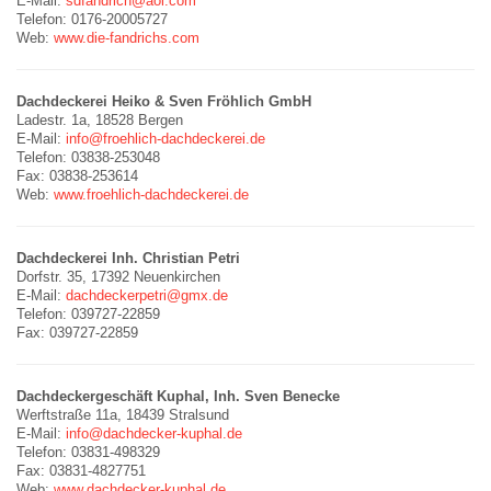
E-Mail:
sdfandrich@aol.com
Telefon: 0176-20005727
Web:
www.die-fandrichs.com
Dachdeckerei Heiko & Sven Fröhlich GmbH
Ladestr. 1a, 18528 Bergen
E-Mail:
info@froehlich-dachdeckerei.de
Telefon: 03838-253048
Fax: 03838-253614
Web:
www.froehlich-dachdeckerei.de
Dachdeckerei Inh. Christian Petri
Dorfstr. 35, 17392 Neuenkirchen
E-Mail:
dachdeckerpetri@gmx.de
Telefon: 039727-22859
Fax: 039727-22859
Dachdeckergeschäft Kuphal, Inh. Sven Benecke
Werftstraße 11a, 18439 Stralsund
E-Mail:
info@dachdecker-kuphal.de
Telefon: 03831-498329
Fax: 03831-4827751
Web:
www.dachdecker-kuphal.de