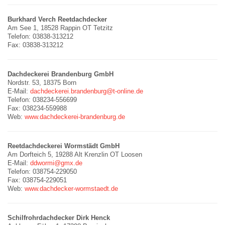
Burkhard Verch Reetdachdecker
Am See 1, 18528 Rappin OT Tetzitz
Telefon: 03838-313212
Fax: 03838-313212
Dachdeckerei Brandenburg GmbH
Nordstr. 53, 18375 Born
E-Mail:
dachdeckerei.brandenburg@t-online.de
Telefon: 038234-556699
Fax: 038234-559988
Web:
www.dachdeckerei-brandenburg.de
Reetdachdeckerei Wormstädt GmbH
Am Dorfteich 5, 19288 Alt Krenzlin OT Loosen
E-Mail:
ddwormi@gmx.de
Telefon: 038754-229050
Fax: 038754-229051
Web:
www.dachdecker-wormstaedt.de
Schilfrohrdachdecker Dirk Henck