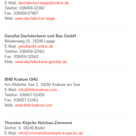
E-Mail:
dachdecker-laage@online.de
Telefon: 038459-32360
Fax: 038459-67967
Web:
www.dachdecker-laage
.
Gerullat Dachdeckerei und Bau GmbH
Weidenweg 15, 18299 Laage
E-Mail:
gerullat@t-online.de
Telefon: 038459-32562
Fax: 038459-32563
Web:
www.dachdeckerei-gerullat.de
BHB Krakow OHG
Am Altdorfer See 2, 18292 Krakow am See
E-Mail:
info@bhb-krakow.com
Telefon: 038457-51459
Fax: 038457-51461
Web:
www.bhb-krakow.com
Thorsten Köpcke Holzbau-Zimmerei
Dorfstr. 6, 18249 Boitin
E-Mail:
info@zimmereihandwerk-koepcke.de